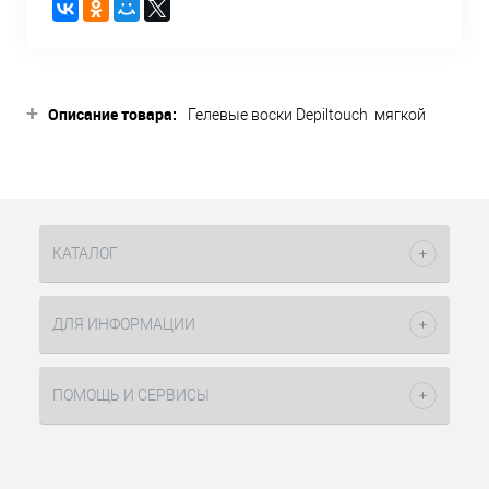
+
Описание товара:
Гелевые воски Depiltouch мягкой
текстуры, обогащенные
натуральными растительными
экстрактами и маслами, обладают
уникальными свойствами,
положительно влияющими на кожу.
Воск легко наносится,
КАТАЛОГ
самостоятельно выравнивается и
ложится тонким слоем на кожу.
Эффективно удаляют все виды волос.
ДЛЯ ИНФОРМАЦИИ
ПОМОЩЬ И СЕРВИСЫ