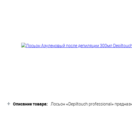
+
Описание товара:
Лосьон «Depiltouch professional» предна
оставляя ощущения жирности и липкости
Азулен оказывает противовоспалительно
регенерации кожи. Обладает прекрасны