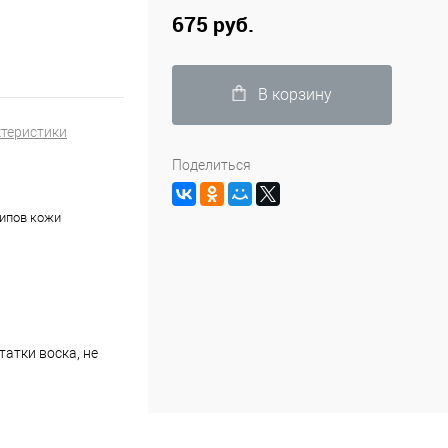
675 руб.
В корзину
ктеристики
Поделиться
типов кожи
татки воска, не
ользования.
оцессы