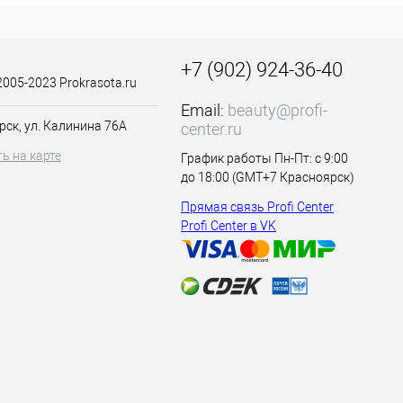
ния воска.
yl Cinnamal,
+7 (902) 924-36-40
2005-2023 Prokrasota.ru
Email:
beauty@profi-
рск, ул. Калинина 76А
center.ru
ь на карте
График работы Пн-Пт: с 9:00
до 18:00 (GMT+7 Красноярск)
Прямая связь Profi Center
Profi Center в VK