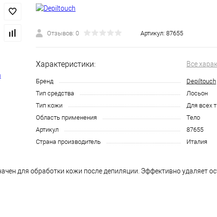
Отзывов: 0
Артикул:
87655
Характеристики:
Все хара
Бренд
Depiltouch
Тип средства
Лосьон
Тип кожи
Для всех 
Область применения
Тело
Артикул
87655
Страна производитель
Италия
значен для обработки кожи после депиляции. Эффективно удаляет ос
. Быстро высыхает. Очень экономичен. Для профессионального исп
е, противоаллергическое и дезодорирующее действия, ускоряет пр
ми увлажняющими свойствами.