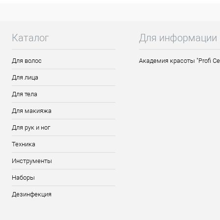
Способ применения: нанести на кожу по
Состав: Ethylhexyl Stearate, Isohexadecane, 
Каталог
Hydroxyisohexyl 3-Cyclohexene Carboxaldeh
Для информации
Для волос
Академия красоты "Profi Ce
Для лица
Для тела
Для макияжа
Для рук и ног
Техника
Инструменты
Наборы
Дезинфекция