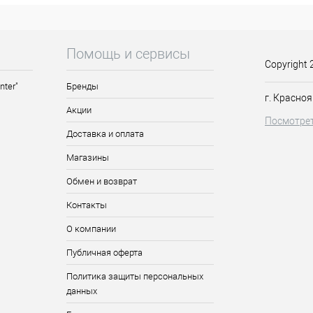
сле депиляции легкими массирующими движениями до полного удале
Isopropyl Palmitate, Parfum, Butylphenyl Methylpropional, Linalool, Hex
yde, Alpha-Isomethyl Ionone, CI 61565, CI 60725.
Помощь и сервисы
Copyright 
nter"
Бренды
г. Красноя
Акции
Посмотрет
Доставка и оплата
Магазины
Обмен и возврат
Контакты
О компании
Публичная оферта
Политика защиты персональных
данных