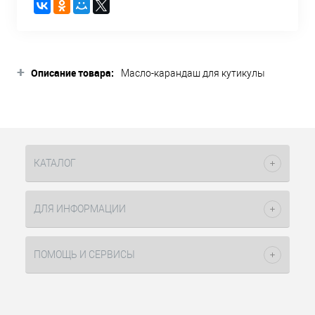
+
Описание товара:
Масло-карандаш для кутикулы
Яблоко OSSO Professional, 4мл -
уникальный препарат для смягчения
кутикулы и восстановления ногтевой
пластины.
В его состав входят витамины A, E и F,
КАТАЛОГ
способствующие смягчению
ороговевшей кутикулы. Более того, в
сочетании с маслом, данное средство
ДЛЯ ИНФОРМАЦИИ
предохраняет ноготь и кожу вокруг
него от высыхания и трещин. Также,
данное масло обладает приятным и
ПОМОЩЬ И СЕРВИСЫ
ненавязчивым ароматом яблока!
Масло-карандаш для кутикулы
Яблоко ОССО Профешенал, 4мл -
профессиональное