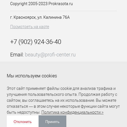
Copyright 2005-2023 Prokrasota.ru
мультивитаминное средство для
ухода за кутикулой и ногтевой
г. Красноярск, ул. Калинина 76А
пластиной!
Посмотреть на карте
Особенности продукта:
Смягчает ороговевшую
+7 (902) 924-36-40
кутикулу.
Предохраняет ноготь и кожу
Email:
beauty@profi-center.ru
вокруг него от высыхания и
трещин.
График работы Пн-Пт: с 9:00 до 18:00 (GMT+7
В состав данного масла входят
Красноярск)
витамины A, E и F.
Мы используем cookies
Прямая связь Profi Center
Profi Center в VK
Масло-карандаш OSSO
обладает приятным и
Этот сайт применяет файлы cookie для анализа трафика и
ненавязчивым ароматом
улучшения пользовательского опыта. Продолжая работу с
яблока.
сайтом, вы соглашаетесь на их использование. Вы можете
Объём - 4 мл.
отказаться — в этом случае некоторые функции сайта могут
быть недоступны.
Политика конфиденциальности >
Способ применения:
Нанесите небольшое количество
Отклонить
Принять
средства на ногти и ногтевой валик.