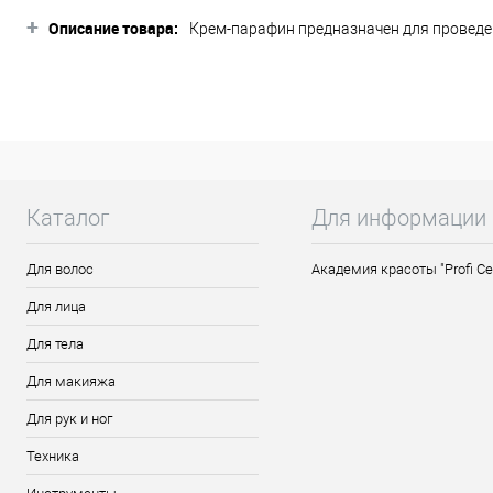
+
Описание товара:
Крем-парафин предназначен для проведен
Интенсивно увлажняет и смягчает кожу, 
эластичность,способствует разглаживани
делая кожу мягкой, гладкой и бархатист
ломкость, смягчает кутикулу.
Применение:
небольшое количество крем-
наденьте полиэтиленовые перчатки и све
промокните остатки парафина сухой бум
Каталог
Для информации
Примечание:
Не смывать!
Для волос
Академия красоты "Profi Ce
Не наносить на поврежденную кожу. Во 
Для лица
протестируйте на небольшом участке кож
Для тела
Для макияжа
Для рук и ног
Техника