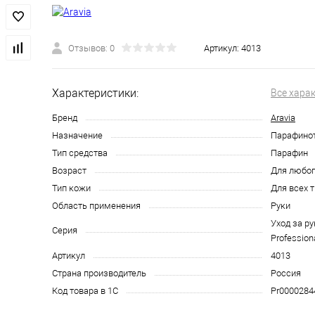
Отзывов: 0
Артикул:
4013
Характеристики:
Все хара
Бренд
Aravia
Назначение
Парафино
Тип средства
Парафин
Возраст
Для любог
Тип кожи
Для всех 
Область применения
Руки
Уход за ру
Серия
Profession
Артикул
4013
Страна производитель
Россия
Код товара в 1С
Pr0000284