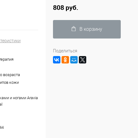
808 руб.
В корзину
ктеристики
Поделиться
терапия
о возраста
типов кожи
ками и ногами Aravia
al
44