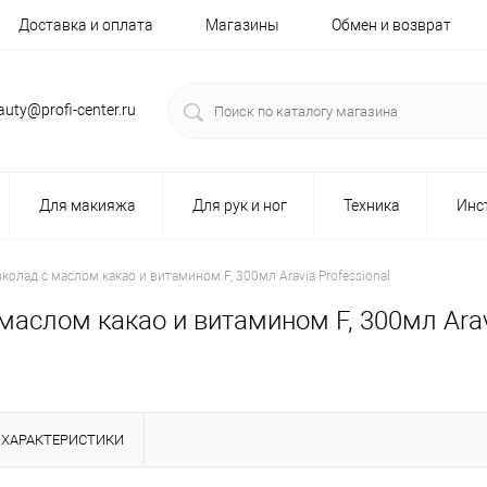
Доставка и оплата
Магазины
Обмен и возврат
auty@profi-center.ru
Для макияжа
Для рук и ног
Техника
Инс
лад с маслом какао и витамином F, 300мл Aravia Professional
слом какао и витамином F, 300мл Aravi
ХАРАКТЕРИСТИКИ