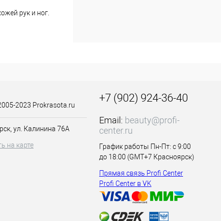
жей рук и ног.
 с сухостью,
твращает их
рук тонким слоем,
имите перчатки и
+7 (902) 924-36-40
2005-2023 Prokrasota.ru
Email:
beauty@profi-
рименением
рск, ул. Калинина 76А
center.ru
ь на карте
График работы Пн-Пт: с 9:00
до 18:00 (GMT+7 Красноярск)
Прямая связь Profi Center
Profi Center в VK