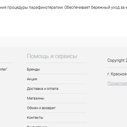
ия процедуры парафинотерапии. Обеспечивает бережный уход за ко
восстанавливая ее гидролипидный баланс. Возвращает упругость и
ю мелких морщинок. Комплекс из масла какао и витамина F борется
ой. Крем-парафин оказывает укрепляющее действие на ногти, предо
парафина интенсивно разогрейте в ладонях, распределите по коже 
рху укройте теплоудерживающим материалом. Через 10-15 минут сн
ажной салфеткой.
Помощь и сервисы
Copyright 
nter"
Бренды
избежание индивидуальной непереносимости компонентов перед п
г. Красноя
Акции
и.
Посмотрет
Доставка и оплата
Магазины
Обмен и возврат
Контакты