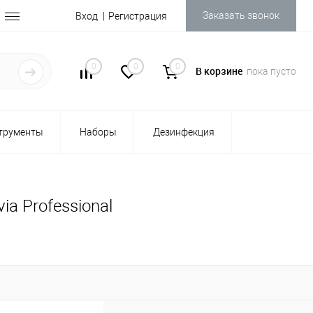
Заказать звонок
Вход
Регистрация
0
0
0
В корзине
пока пусто
трументы
Наборы
Дезинфекция
a Professional