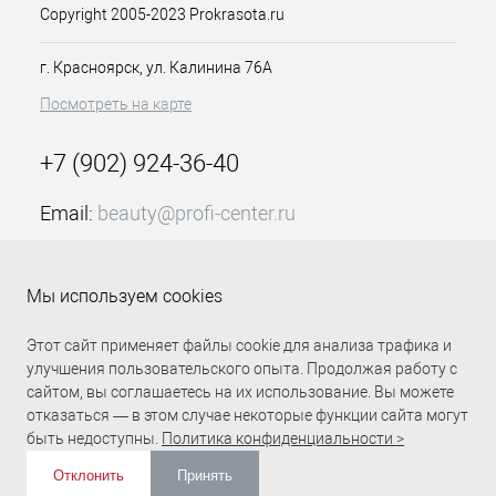
ногтевой пластине. Используйте
Copyright 2005-2023 Prokrasota.ru
средство для ногтей база Степ 11 мл
Данс Ледженд, чтобы предупредить
г. Красноярск, ул. Калинина 76А
образование пожелтения ногтей от
Посмотреть на карте
использования лаков, а также для
создания более плотного слоя на
тонких ногтях.
+7 (902) 924-36-40
Особенности продукта:
Email:
beauty@profi-center.ru
Уберегает от пожелтения
График работы Пн-Пт: с 9:00 до 18:00 (GMT+7
Создает плотный слой на
Красноярск)
ногтях
Мы используем cookies
Подходит для лаков серии Step
Прямая связь Profi Center
Profi Center в VK
или любых других
Этот сайт применяет файлы cookie для анализа трафика и
декоративных лаков
улучшения пользовательского опыта. Продолжая работу с
Крышка двойная
сайтом, вы соглашаетесь на их использование. Вы можете
Цвет прозрачный
отказаться — в этом случае некоторые функции сайта могут
Классическая кисточка
быть недоступны.
Политика конфиденциальности >
Способ применения:
Отклонить
Принять