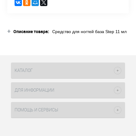
+
Описание товара:
Средство для ногтей база Step 11 мл
Dance Legend представлено среди
ухаживающих за ногтями продуктов.
Ее использование необходимо
производить при работе с лаками
серии Step или цветных
декоративных лаков других
КАТАЛОГ
производителей. Флакон выполнен из
прозрачного толстого стекла, имеет
квадратную форму. Крышка двойная:
ДЛЯ ИНФОРМАЦИИ
верхний защитный колпачок можно
снять и работать небольшой
закручивающейся частью. Кисть
ПОМОЩЬ И СЕРВИСЫ
стандартной ширины, имеет длинный
ворс, который набирает достаточное
количество средства для тонкого
равномерного распределения по