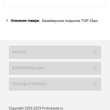
+
Описание товара:
База/верхнее покрытие TOP 15мл
Dance Legend – выгодное решение,
если вы не хотите приобретать два
отдельных средства. Флакон
содержит достаточно средства,
которого хватит на длительный срок.
Использование продукта
КАТАЛОГ
предполагает нанесение в начале и
завершении процесса маникюра.
Также вы ощутите эффект
ДЛЯ ИНФОРМАЦИИ
укрепления ногтей, поэтому база/
верхнее покрытие ТОП 15мл Данс
Ледженд идеально подойдет для
ПОМОЩЬ И СЕРВИСЫ
обладательниц тонких ногтей, на
которых плохо держится лак.
Благодаря этому продукту, любой лак
приобретет максимум глянца и будет
выигрышно смотреться на ногтях,
Copyright 2005-2023 Prokrasota.ru