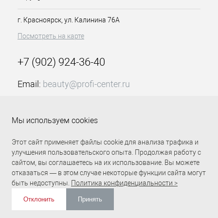
словно после посещения салона.
г. Красноярск, ул. Калинина 76А
Особенности продукта:
Посмотреть на карте
Серия базовых покрытий
Можно использовать с любым
+7 (902) 924-36-40
лаком
Применяется как база и
топовое покрытие
Email:
beauty@profi-center.ru
Хорошо распределяется
График работы Пн-Пт: с 9:00 до 18:00 (GMT+7
Подходит для мягких ногтей,
Красноярск)
так как покрытие становится
Мы используем cookies
более прочным
Прямая связь Profi Center
Profi Center в VK
Удобная кисть
Этот сайт применяет файлы cookie для анализа трафика и
Объем 15 миллилитров
улучшения пользовательского опыта. Продолжая работу с
Способ применения:
сайтом, вы соглашаетесь на их использование. Вы можете
отказаться — в этом случае некоторые функции сайта могут
Встряхните флакон перед
быть недоступны.
Политика конфиденциальности >
использованием. Открутите крышку и
нанесите кистью в направлении от
Отклонить
Принять
кутикулы к краевой линии роста
ИЗБРАННОЕ
0
КОРЗИНА
0