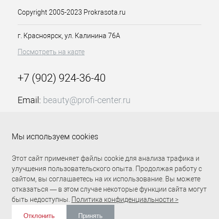
Идеальное нанесение, удобная кисть,
Copyright 2005-2023 Prokrasota.ru
быстрое время высыхания, стойкое
покрытие, нежный матовый финиш
г. Красноярск, ул. Калинина 76А
Посмотреть на карте
+7 (902) 924-36-40
Email:
beauty@profi-center.ru
График работы Пн-Пт: с 9:00 до 18:00 (GMT+7
Красноярск)
Мы используем cookies
Прямая связь Profi Center
Profi Center в VK
Этот сайт применяет файлы cookie для анализа трафика и
улучшения пользовательского опыта. Продолжая работу с
сайтом, вы соглашаетесь на их использование. Вы можете
отказаться — в этом случае некоторые функции сайта могут
быть недоступны.
Политика конфиденциальности >
Отклонить
Принять