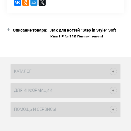
+
Описание товара:
Лак для ногтей "Step in Style" Soft
Kiss LE № 110 Dance Legend
Описание товара
Коллекция Step In Style Color “Soft
Kiss” состоит из 12 лаков для ногтей с
красивым бархатистым финишем. В
КАТАЛОГ
палитре — женственные,
романтичные тона: фиолетовые и
сиреневые, розовые и ягодные,
ДЛЯ ИНФОРМАЦИИ
бежевые и персиковые — и, конечно,
не обошлось без классического
красного. Некоторые из оттенков
ПОМОЩЬ И СЕРВИСЫ
содержат шиммер, придающий
покрытию эффект внутреннего
свечения. Лак легко наносится и
равномерно распределяется.