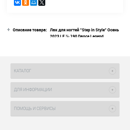
+
Описание товара:
Лак для ногтей "Step in Style" Осень
2023 LE № 190 Dance Legend
В состав лаков для ногтей Step In Style
Осень 2023 входят 6 мягких оттенков.
В палитру вошли: классический нюд,
женственный ягодный, стильный
хаки, меланхоличный серый, нежный
КАТАЛОГ
васильковый и спокойный синий.
Лаки легко наносятся благодаря
эмалевой текстуре, идеальное
ДЛЯ ИНФОРМАЦИИ
покрытие в 1-2 слоя. Оттенки в
коллекции идеально дополняют друг
друга, вдохновляя на создание
ПОМОЩЬ И СЕРВИСЫ
гармоничных комбинаций в
маникюре.