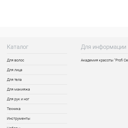
Прозрачный топ с неоново-розовым глитт
Каталог
Для информации
Для волос
Академия красоты "Profi Ce
Для лица
Для тела
Для макияжа
Для рук и ног
Техника
Инструменты