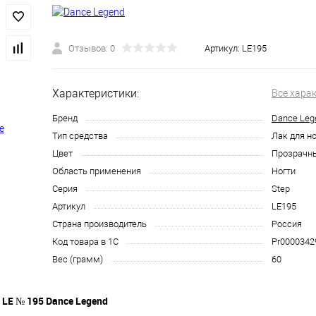
Отзывов: 0
Артикул:
LE195
Характеристики:
Все хара
Бренд
Dance Leg
Тип средства
Лак для но
Цвет
Прозрачн
Область применения
Ногти
Серия
Step
Артикул
LE195
Страна производитель
Россия
Код товара в 1С
Pr0000342
Вес (грамм)
60
m LE № 195 Dance Legend