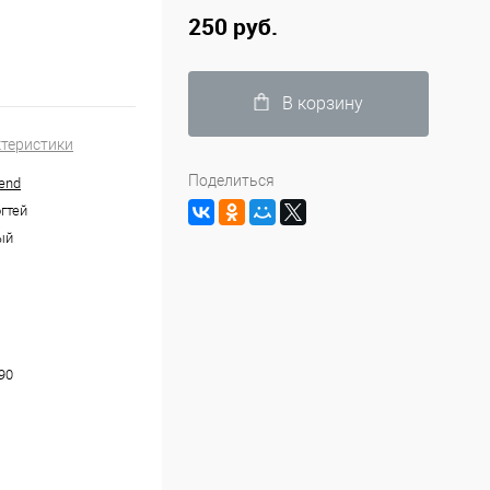
250 руб.
В корзину
ктеристики
Поделиться
end
гтей
ый
90