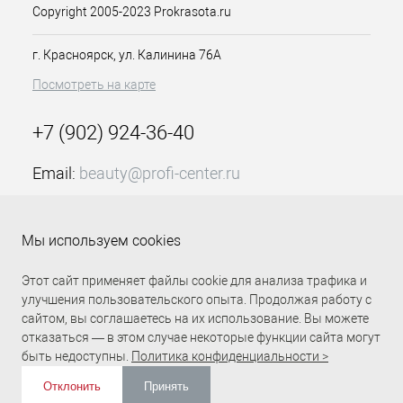
Copyright 2005-2023 Prokrasota.ru
Лаки равномерно окрашивают
ногтевую пластину с первого слоя и
г. Красноярск, ул. Калинина 76А
обладают оптимальной скоростью
высыхания.
Посмотреть на карте
+7 (902) 924-36-40
Новые эмали помогут Вам
Email:
beauty@profi-center.ru
подчеркнуть изысканность любого
дизайна, придавая образу клиентки
График работы Пн-Пт: с 9:00 до 18:00 (GMT+7
незабываемые романтические черты,
Красноярск)
и подарить ей ласковое солнечных
Мы используем cookies
Прямая связь Profi Center
Profi Center в VK
лучей на кончиках пальцев.
Этот сайт применяет файлы cookie для анализа трафика и
улучшения пользовательского опыта. Продолжая работу с
сайтом, вы соглашаетесь на их использование. Вы можете
Результат:
отказаться — в этом случае некоторые функции сайта могут
быть недоступны.
Политика конфиденциальности >
Отклонить
Принять