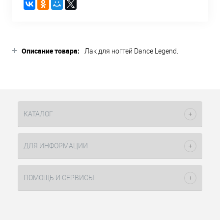
+
Описание товара:
Лак для ногтей Dance Legend.
Коллекция Эмаль-Mix
с широкой
гаммой оттенков, особенно
необходима мастерам для создания
основных элементов дизайна.
КАТАЛОГ
Каждая линия оттенков от желтого и
ДЛЯ ИНФОРМАЦИИ
молочного до оранжево-красного и
коричневого поможет мастеру
подобрать цвет, способный усилить
ПОМОЩЬ И СЕРВИСЫ
насыщенность дизайна.