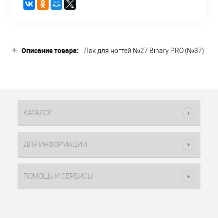
+
Описание товара:
Лак для ногтей №27 Binary PRO (№37)
15мл Dance Legend имеют новую
формулу, которая должна добавить
высокую стойкость и
эффектный глянец.
В коллекцию Binary PRO вошли самые
КАТАЛОГ
популярные оттенки из прошлых
выпусков.
ДЛЯ ИНФОРМАЦИИ
ПОМОЩЬ И СЕРВИСЫ