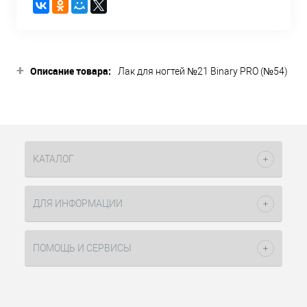
+
Описание товара:
Лак для ногтей №21 Binary PRO (№54)
15мл Dance Legend имеют новую
формулу, которая должна добавить
высокую стойкость и
эффектный глянец.
В коллекцию Binary PRO вошли самые
КАТАЛОГ
популярные оттенки из прошлых
выпусков.
ДЛЯ ИНФОРМАЦИИ
ПОМОЩЬ И СЕРВИСЫ