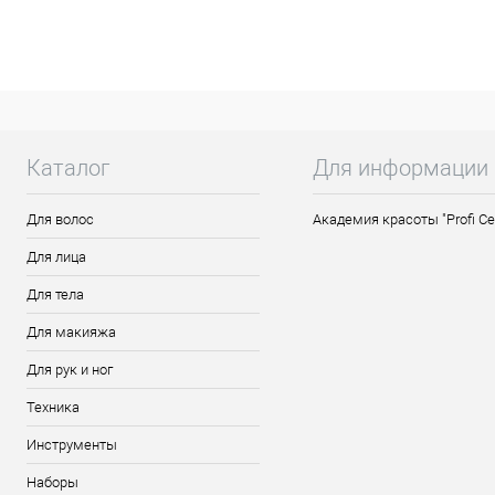
Описание товара
Лак для ногтей Step Silk: мельчайший же
коллекции состоит из аристократичных п
шелковой блузой. Текстура лаков комфор
блеск шелкового полотна ассоциируется 
Его струящаяся, прохладная поверхность
Каталог
Для информации
Для волос
Академия красоты "Profi Ce
Для лица
Для тела
Для макияжа
Для рук и ног
Техника
Инструменты
Наборы