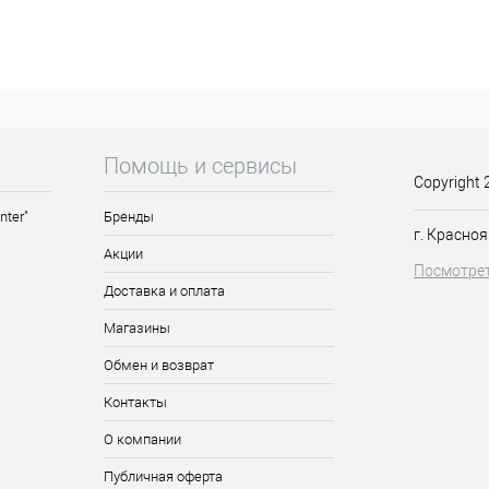
мчужный шиммер в их текстуре создаёт на ногтях эффект шелковой т
астельных и нейтральных оттенков, которые отлично дополнят элег
тна в нанесении и создаёт равномерное покрытие без полос и раз
с шиком, утонченностью, достатком - и в то же время с домашним у
 красиво подчеркивает изгибы тела и скрывает недостатки.
Помощь и сервисы
Copyright 
nter"
Бренды
г. Красноя
Акции
Посмотрет
Доставка и оплата
Магазины
Обмен и возврат
Контакты
О компании
Публичная оферта