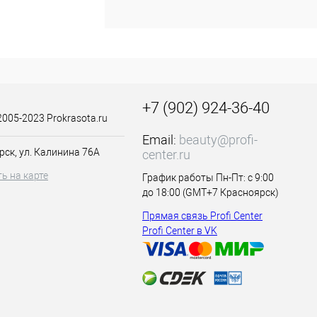
кани. Палитра
антный образ с
водов. Сдержанный
ютом и комфортом.
+7 (902) 924-36-40
2005-2023 Prokrasota.ru
Email:
beauty@profi-
рск, ул. Калинина 76А
center.ru
ь на карте
График работы Пн-Пт: с 9:00
до 18:00 (GMT+7 Красноярск)
Прямая связь Profi Center
Profi Center в VK