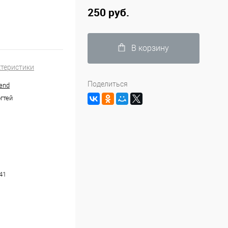
250 руб.
В корзину
ктеристики
Поделиться
end
гтей
41