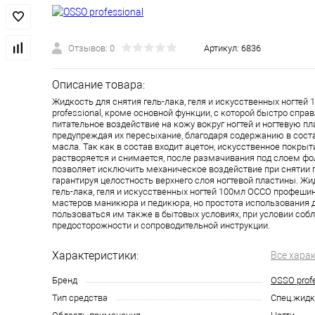
Отзывов: 0
Артикул:
6836
Описание товара:
Жидкость для снятия гель-лака, геля и искусственных ногтей
professional, кроме основной функции, с которой быстро спра
питательное воздействие на кожу вокруг ногтей и ногтевую пл
предупреждая их пересыхание, благодаря содержанию в сост
масла. Так как в состав входит ацетон, искусственное покры
растворяется и снимается, после размачивания под слоем фо
позволяет исключить механическое воздействие при снятии 
гарантируя целостность верхнего слоя ногтевой пластины. Жи
гель-лака, геля и искусственных ногтей 100мл ОССО профешин
мастеров маникюра и педикюра, но простота использования
пользоваться им также в бытовых условиях, при условии со
предосторожности и сопроводительной инструкции.
Характеристики:
Все хара
Бренд
OSSO profe
Тип средства
Спец.жидк