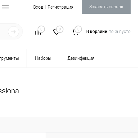
Заказать звонок
Вход
Регистрация
0
0
0
В корзине
пока пусто
трументы
Наборы
Дезинфекция
sional