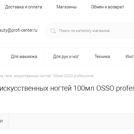
Доставка и оплата
Магазины
Обмен и возврат
auty@profi-center.ru
Для макияжа
Для рук и ног
Техника
Инс
а, геля, искусственных ногтей 100мл OSSO professional
 искусственных ногтей 100мл OSSO profes
КИ