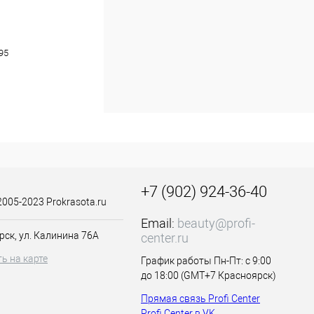
95
+7 (902) 924-36-40
2005-2023 Prokrasota.ru
Email:
beauty@profi-
рск, ул. Калинина 76А
center.ru
ь на карте
График работы Пн-Пт: с 9:00
до 18:00 (GMT+7 Красноярск)
Прямая связь Profi Center
Profi Center в VK