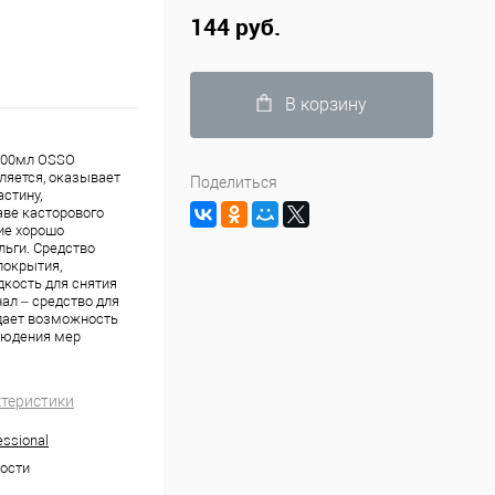
144 руб.
В корзину
 100мл OSSO
вляется, оказывает
Поделиться
астину,
аве касторового
тие хорошо
льги. Средство
покрытия,
дкость для снятия
ал – средство для
 дает возможность
блюдения мер
ктеристики
ssional
ости