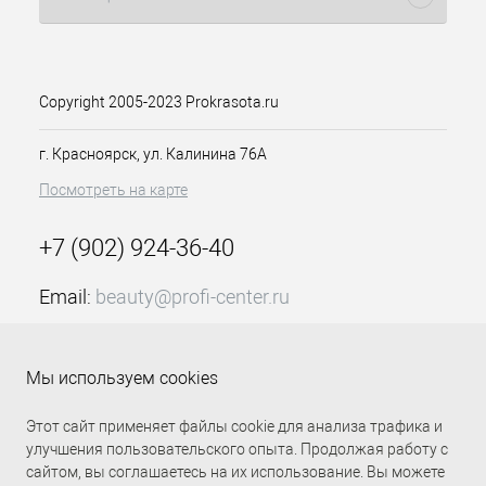
системы. Имеют среднюю
пигментацию с высоким
содержанием сверкающих частиц –
глубина цвета достигается
Copyright 2005-2023 Prokrasota.ru
нанесением в 2 тонких слоя.
Технология нанесения:
Подготовьте ногтевую пластину и
г. Красноярск, ул. Калинина 76А
покройте ее ультрабондом.
Посмотреть на карте
Нанесите и полимеризуйте тонкий
слой базового покрытия.
+7 (902) 924-36-40
Нанесите гель-лак и полимеризуйте в
лампе UV/LED (48 Вт) не менее 60 сек.
При необходимости после
Email:
beauty@profi-center.ru
полимеризации первого слоя
График работы Пн-Пт: с 9:00 до 18:00 (GMT+7
процедуру можно повторить.
Красноярск)
Нанесите топовое покрытие и
Мы используем cookies
полимеризуйте в лампе UV/LED (48
Прямая связь Profi Center
Profi Center в VK
Вт) не менее 60 сек.
Этот сайт применяет файлы cookie для анализа трафика и
улучшения пользовательского опыта. Продолжая работу с
сайтом, вы соглашаетесь на их использование. Вы можете