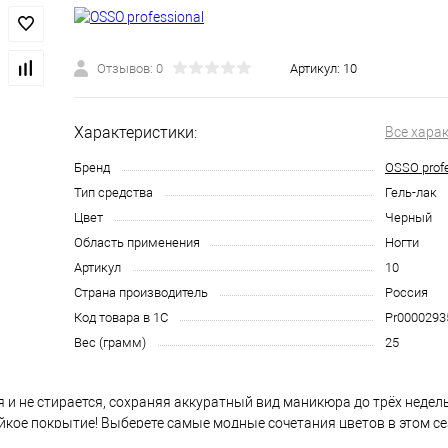
Отзывов: 0
Артикул:
10
Характеристики:
Все хара
Бренд
OSSO profe
Тип средства
Гель-лак
Цвет
Черный
Область применения
Ногти
Артикул
10
Страна производитель
Россия
Код товара в 1С
Pr0000293
Вес (грамм)
25
я и не стирается, сохраняя аккуратный вид маникюра до трёх недель
йкое покрытие! Выберете самые модные сочетания цветов в этом се
аботайте ногти бафом и обезжирьте ногтевую пластину специальным