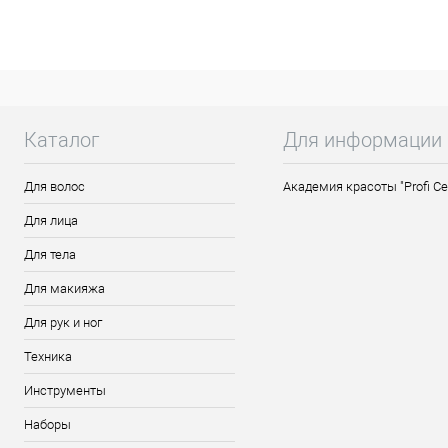
профессиональным средством. 2) Нанесит
применению. 3) Равномерно нанесите перв
LED-лампе - 10-30 секунд. При необходим
1-3 минуты, в LED-лампе - 10-30 секунд. 
топу. Снимите липкий слой.
Каталог
Для информации
Для волос
Академия красоты "Profi Ce
Для лица
Для тела
Для макияжа
Для рук и ног
Техника
Инструменты
Наборы