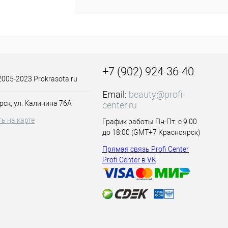
инструкции по её
е - 1-3 минуты, в
 его в УФ-лампе -
кцией к данному
+7 (902) 924-36-40
2005-2023 Prokrasota.ru
Email:
beauty@profi-
рск, ул. Калинина 76А
center.ru
ь на карте
График работы Пн-Пт: с 9:00
до 18:00 (GMT+7 Красноярск)
Прямая связь Profi Center
Profi Center в VK