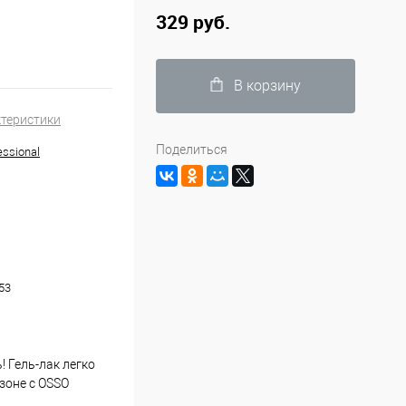
329 руб.
В корзину
ктеристики
Поделиться
ssional
53
! Гель-лак легко
зоне с OSSO