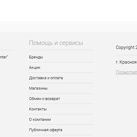
е тонкий слой основы для гель-лака. Полимеризуйте базу согласно 
ый тонкий слой гель-лака OSSO. Затем полимеризуйте его в УФ-ламп
ости нанесите дополнительный слой гель-лака OSSO и полимеризуйте
4) Покройте лак топом и полимеризуйте слой в соответствии с инстру
Помощь и сервисы
Copyright 
nter"
Бренды
г. Красноя
Акции
Посмотрет
Доставка и оплата
Магазины
Обмен и возврат
Контакты
О компании
Публичная оферта