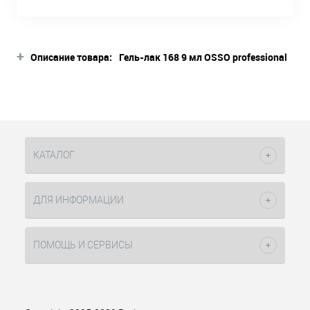
+
Описание товара:
Гель-лак 168 9 мл OSSO professional
Описание товара
Гель-лак OSSO Professional
обеспечивает стойкое, равномерное
покрытие.Все оттенки хорошо
гармонируют друг с другом, отлично
смотрятся в градиенте и других
КАТАЛОГ
дизайнах. Наносить легко, покрытие
сохраняется без сколов и царапин.
Прекрасный, аккуратный вид
ДЛЯ ИНФОРМАЦИИ
маникюра до трёх недель!
Способ применения:
1)Обработайте ногти бафом и
ПОМОЩЬ И СЕРВИСЫ
обезжирьте ногтевую пластину
специальным профессиональным
средством.
2) Нанесите тонкий слой основы для