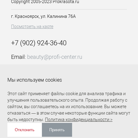
Copyright 2005-2023 Prokrasota.ru
гель-лака. Полимеризуйте базу
согласно инструкции по её
применению.
г. Красноярск, ул. Калинина 76А
3) Равномерно нанесите первый
Посмотреть на карте
тонкий слой гель-лака OSSO. Затем
полимеризуйте его в УФ-лампе - 1-3
минуты, в LED-лампе - 10-30 секунд.
+7 (902) 924-36-40
При необходимости нанесите
дополнительный слой гель-лака OSSO
Email:
beauty@profi-center.ru
и полимеризуйте его в УФ-лампе - 1-3
График работы Пн-Пт: с 9:00 до 18:00 (GMT+7
минуты, в LED-лампе - 10-30 секунд.
Красноярск)
4) Покройте лак топом и
Мы используем cookies
полимеризуйте слой в соответствии с
Прямая связь Profi Center
Profi Center в VK
инструкцией к данному топу
Этот сайт применяет файлы cookie для анализа трафика и
улучшения пользовательского опыта. Продолжая работу с
сайтом, вы соглашаетесь на их использование. Вы можете
отказаться — в этом случае некоторые функции сайта могут
быть недоступны.
Политика конфиденциальности >
Отклонить
Принять