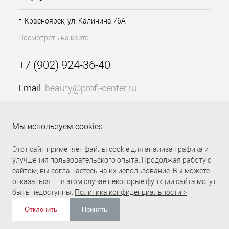
гель-лака. Полимеризуйте базу
согласно инструкции по её
г. Красноярск, ул. Калинина 76А
применению.
3) Равномерно нанесите первый
Посмотреть на карте
тонкий слой гель-лака OSSO. Затем
полимеризуйте его в УФ-лампе - 1-3
+7 (902) 924-36-40
минуты, в LED-лампе - 10-30 секунд.
При необходимости нанесите
Email:
beauty@profi-center.ru
дополнительный слой гель-лака OSSO
и полимеризуйте его в УФ-лампе - 1-3
График работы Пн-Пт: с 9:00 до 18:00 (GMT+7
минуты, в LED-лампе - 10-30 секунд.
Красноярск)
4) Покройте лак топом и
Мы используем cookies
Прямая связь Profi Center
Profi Center в VK
полимеризуйте слой в соответствии с
инструкцией к данному топу
Этот сайт применяет файлы cookie для анализа трафика и
улучшения пользовательского опыта. Продолжая работу с
сайтом, вы соглашаетесь на их использование. Вы можете
отказаться — в этом случае некоторые функции сайта могут
быть недоступны.
Политика конфиденциальности >
Отклонить
Принять
ИЗБРАННОЕ
0
КОРЗИНА
0