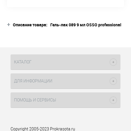
+
Описание товара:
Гель-лак 089 9 мл OSSO professional
Описание товара
Гель-лак OSSO Professional
обеспечивает стойкое, равномерное
покрытие.Все оттенки хорошо
гармонируют друг с другом, отлично
КАТАЛОГ
смотрятся в градиенте и других
дизайнах. Наносить легко, покрытие
сохраняется без сколов и царапин.
ДЛЯ ИНФОРМАЦИИ
Прекрасный, аккуратный вид
маникюра до трёх недель!
Способ применения:
ПОМОЩЬ И СЕРВИСЫ
1)Обработайте ногти бафом и
обезжирьте ногтевую пластину
специальным профессиональным
средством.
2) Нанесите тонкий слой основы для
Copyright 2005-2023 Prokrasota.ru