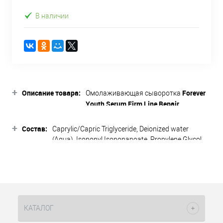
В наличии
+
Описание товара:
Forever
Омолаживающая сыворотка
Youth Serum Firm Line Repair
Christina
уплотняет и подтягивает
+
кожу, повышает тонус, выравнивает
Состав:
Caprylic/Capric Triglyceride, Deionized water
тон.
(Aqua), Isononyl Isononanoate, Propylene Glycol,
Citric Acid, Glycogen, Phenoxyethanol, Caprylyl
Подходит для всех типов кожи.
Glycol, Serine, Aesculus Hippocastanum (Horse
Chestnut) Seed Extract, Alcohol, Apium Graveolens
Активные компоненты:
(Celery) Root/Seed Extract, Butylene Glycol,
Ceramide NP, Collagen, Copper Gluconate,
комплекс Mineral cellular
Engelhardtia Chrysolepsis Leaf Extract,
stimulator
повышает скорость
КАТАЛОГ
Ethylhexylglycerin, Glycerin, Honey Extract,
обменных процессов и синтез
Hydrolyzed Elastin, Hydroxycitronellal, Lecithin,