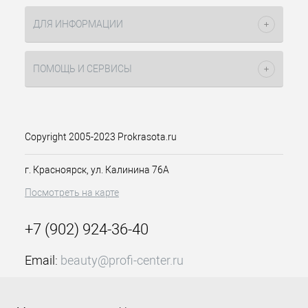
белка;
Limonene, Linalool, Linum Usitatissimum (Linseed)
комплекс
Skin resilience
ДЛЯ ИНФОРМАЦИИ
Seed Extract, Magnesium Aspartate, Magnolia
борется с дряблостью и потерей
Biondii Bud/Flower Extract, Melissa Officinalis Leaf
упругости кожи и повышает
Extract, Niacinamide, Olea Europaea (Olive) Fruit Oil,
эластичность тканей;
ПОМОЩЬ И СЕРВИСЫ
Perfume, Plukenetia Volubilis Seed Oil, Polyacrylate
комплекс Marine
Crosspolymer-6, Polyglyceryl-10 Laurate,
restore
подтягивает кожу,
Polysorbate 20, Propanediol, Sodium PCA, Sodium
повышает упругость, насыщает
Phytate, Sorbic Acid, Sorbitan Trioleate, t-Butyl
клетки компонентами
Alcohol, Tocopherol, Zinc Gluconate.
Copyright 2005-2023 Prokrasota.ru
натурального увлажняющего
фактора;
экстракт конского
г. Красноярск, ул. Калинина 76А
каштана
снимает покраснения
Посмотреть на карте
и воспаления, корректирует
признаки купероза;
масло оливы
+7 (902) 924-36-40
увлажняет и
смягчает кожу; нормализует
кислородный обмен и питание
Email:
beauty@profi-center.ru
клеток кожи; препятствует
График работы Пн-Пт: с 9:00 до 18:00 (GMT+7
старению и увяданию
Красноярск)
кожи, разглаживает ее и делает