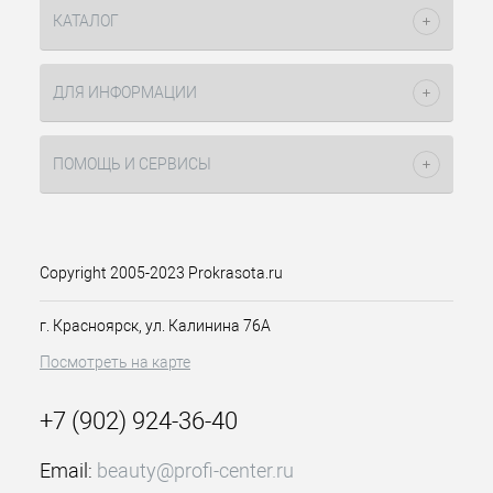
форме оказывает антиоксидантное,
КАТАЛОГ
регенерирующее и омолаживающее
воздействие. Сквалан помогает
восстанавливать кожный барьер и
ДЛЯ ИНФОРМАЦИИ
снимает покраснение. Активные
компоненты: Витамин С, ретинил
пальмитат, сквалан, диметикон,
ПОМОЩЬ И СЕРВИСЫ
масло виноградных косточек,
токоферола ацетат, масло из семян
Способ применения:
подсолнечника
Нанесите сыворотку на кожу лица,
шеи и зоны декольте. Внедрите
Copyright 2005-2023 Prokrasota.ru
легкими массирующими движениями.
г. Красноярск, ул. Калинина 76А
Посмотреть на карте
+7 (902) 924-36-40
Email:
beauty@profi-center.ru