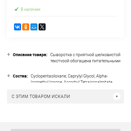
В наличии
+
Описание товара:
Сыворотка с приятной шелковистой
текстурой обогащена питательными
веществами и витаминами, которые
обеспечивают антиэйдж-эффект. В
+
Состав:
Cyclopentasiloxane, Caprylyl Glycol, Alpha-
результате кожа гладкая,
Isomethyl Ionone, Ascorbyl Tetraisopalmitate,
увлажненная и сияющая. Витамин С
Benzyl Salicylate, BHT, C15-19 Alkane, Citronnellol,
обеспечивает мощную
Dimethiconol, Geraniol, Helianthus Annuus
C ЭТИМ ТОВАРОМ ИСКАЛИ
антиоксидантную защиту и
(Sunflower) Seed Oil, Hexyl Cinnamal, Isopropyl
способствует синтезу коллагена.
Myristate, Linalool, Perfume, Retinyl Palmitate,
Выравнивает тон кожи, уменьшает
Squalane, Tocopheryl Acetate, Vitis Vinifera (Grape)
видимость пигментных пятен,
Seed Oil.
повышает тонус и делает морщины
менее заметными. Ретинол в мягкой