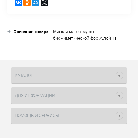
+
Описание товара:
Мягкая маска-мусс с
биомиметической формулой на
основе комплекса AR'FITO
моментально снимает раздражение и
покраснения, восстанавливает
гидролипидный барьер. Компоненты
комплекса естественным образом
КАТАЛОГ
присутствуют в эпидермисе,
имитируют процессы, происходящие
в нем, и полностью с ним
ДЛЯ ИНФОРМАЦИИ
совместимы. Назначение:
интенсивный уход, укрепление
ослабленной кожи, предотвращение
ПОМОЩЬ И СЕРВИСЫ
появления новых несовершенств в
виде воспалений или возрастных
изменений. Показания к применению:
гиперчувствительная сухая кожа,