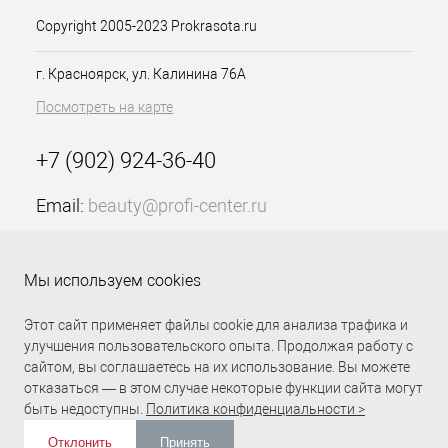
склонная к покраснениям и
Copyright 2005-2023 Prokrasota.ru
раздражениям, неровный тон, первые
признаки старения. Объем: 100 мл
г. Красноярск, ул. Калинина 76А
Посмотреть на карте
+7 (902) 924-36-40
Email:
beauty@profi-center.ru
График работы Пн-Пт: с 9:00 до 18:00 (GMT+7
Красноярск)
Мы используем cookies
Прямая связь Profi Center
Profi Center в VK
Этот сайт применяет файлы cookie для анализа трафика и
улучшения пользовательского опыта. Продолжая работу с
сайтом, вы соглашаетесь на их использование. Вы можете
отказаться — в этом случае некоторые функции сайта могут
быть недоступны.
Политика конфиденциальности >
Отклонить
Принять