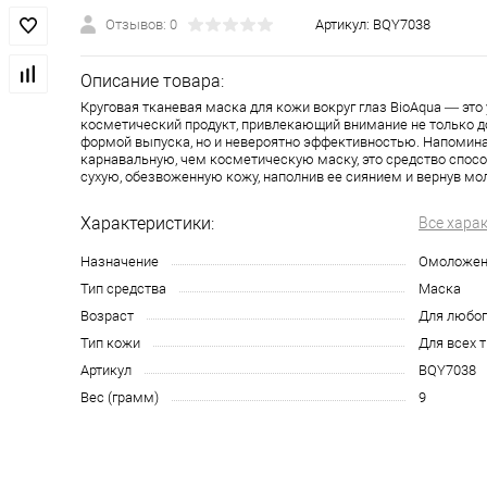
Отзывов: 0
Артикул:
BQY7038
Описание товара:
Круговая тканевая маска для кожи вокруг глаз BioAqua — эт
косметический продукт, привлекающий внимание не только 
формой выпуска, но и невероятно эффективностью. Напомин
карнавальную, чем косметическую маску, это средство спос
сухую, обезвоженную кожу, наполнив ее сиянием и вернув мо
Характеристики:
Все хара
Назначение
Омоложен
Тип средства
Маска
Возраст
Для любог
Тип кожи
Для всех 
Артикул
BQY7038
Вес (грамм)
9