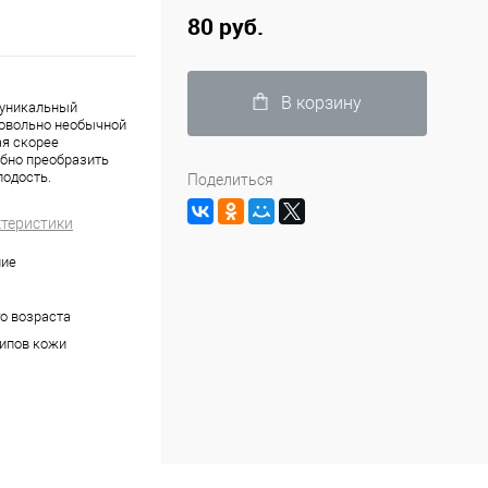
80 руб.
В корзину
о уникальный
довольно необычной
ая скорее
обно преобразить
лодость.
Поделиться
ктеристики
ие
о возраста
типов кожи