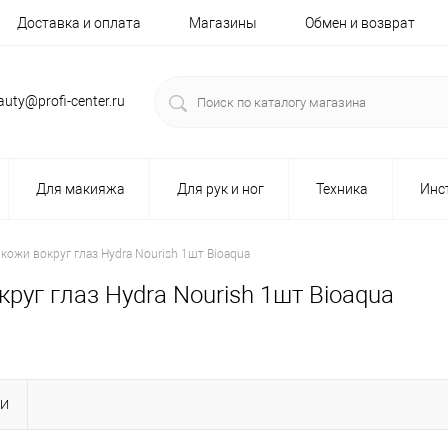
Доставка и оплата
Магазины
Обмен и возврат
auty@profi-center.ru
Для макияжа
Для рук и ног
Техника
Инс
кожи вокруг глаз Hydra Nourish 1шт Bioaqua
руг глаз Hydra Nourish 1шт Bioaqua
КИ