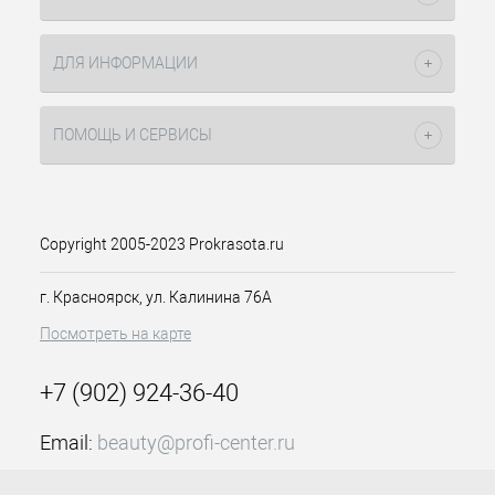
Hydroxycitronellal, Isostearyl Isostearate, Lactic
капсулы
удаляют загрязнения
Acid, Limonene, Linalool, Morus Nigra Leaf Extract,
и макияж;
Perfume, Poloxamer 184, Polyacrylate
экстракт мыльнянки
обладает
ДЛЯ ИНФОРМАЦИИ
Crosspolymer-6, Potassium Cetyl Phosphate,
очищающими и
Potassium Sorbate, Saponaria Officinalis Leaf/Root
успокаивающими свойствами;
Extract, Simmondsia Chinensis (Jojoba) Seed Oil,
флавоноиды
витамин С
и
ПОМОЩЬ И СЕРВИСЫ
Sodium Benzoate, Sodium Phytate, Stearic Acid, t-
борются с пигментными
Butyl Alcohol, Tocopheryl Acetate, Xylitol,
пятнами;
Xylitylglucoside.
экстракт ромашки
успокаивает, освежает и
Copyright 2005-2023 Prokrasota.ru
очищает, нейтрализует кожные
раздражения;
комплекс Hydrator shield
г. Красноярск, ул. Калинина 76А
обеспечивает длительное
Посмотреть на карте
увлажнение, восстанавливает
обезвоженную кожу, укрепляя
кожный барьер, оптимизирует
+7 (902) 924-36-40
удержание влаги;
молочная
Email:
beauty@profi-center.ru
кислота
способствует
График работы Пн-Пт: с 9:00 до 18:00 (GMT+7
своевременному отхождению