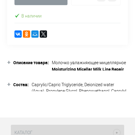
В наличии
+
Описание товара:
Молочко увлажняющее мицеллярное
Moisturizing Micellar Milk Line Repair
Glow Christina
бережно и
+
деликатно удаляет макияж и
Состав:
Caprylic/Capric Triglyceride, Deionized water
другие загрязнения. Защищает,
(Aqua), Propylene Glycol, Phenoxyethanol, Caprylyl
успокаивает и увлажняет кожу.
Glycol, Anhydroxylitol, BHT, Bisabolol, Butylene
Glycol, Caramel, Cetearyl Alcohol, Cetearyl
Подходит ля всех типов кожи.
Glucoside, Cetyl Alcohol, Cetyl Stearate,
Chamomilla Recutita (Matricaria) Flower, Dicetyl
Активные компоненты:
Phosphate, Ethoxydiglycol, Ethylhexylglycerin,
Glucose, Glycerin, Glyceryl Stearate,
мицеллярные
КАТАЛОГ