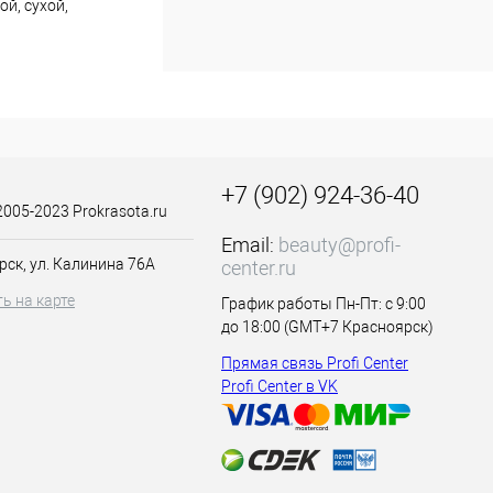
й, сухой,
чная кислоты,
+7 (902) 924-36-40
2005-2023 Prokrasota.ru
Email:
beauty@profi-
рск, ул. Калинина 76А
center.ru
ь на карте
График работы Пн-Пт: с 9:00
до 18:00 (GMT+7 Красноярск)
Прямая связь Profi Center
Profi Center в VK