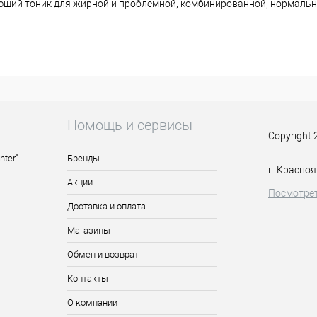
ивающий тоник для жирной и проблемной, комбинированной, нормально
осветляя и улучшая текстуру кожи.
иса, экстракт солодки, увлажняющий комплекс, фитиновая и моло
ца и шеи ватным диском.
Помощь и сервисы
Copyright 
nter"
Бренды
г. Красноя
Акции
Посмотрет
Доставка и оплата
Магазины
Обмен и возврат
Контакты
О компании