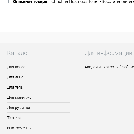
+
Описание товара:
Christina Illustrious Toner - Восстанавл
чувствительной кожи.
Успокаивает и увлажняет, в то же время 
Активные ингредиенты: Экстракт гамамел
ниацинамид.
Применение: Аккуратно протрите кожу ли
Каталог
Для информации
Для волос
Академия красоты "Profi Ce
Для лица
Для тела
Для макияжа
Для рук и ног
Техника
Инструменты