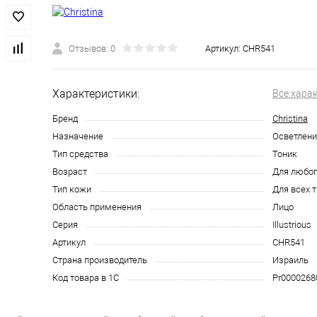
Отзывов: 0
Артикул:
CHR541
Характеристики:
Все хара
Бренд
Christina
Назначение
Осветлени
Тип средства
Тоник
Возраст
Для любог
Тип кожи
Для всех 
Область применения
Лицо
Серия
Illustrious
Артикул
CHR541
Страна производитель
Израиль
Код товара в 1С
Pr0000268