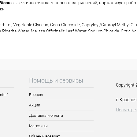
Bisou
эффективно очищает поры от загрязнений, нормализует рабо
жи.
 кожи.
rbitol, Vegetable Glycerin, Coco-Glucoside, Capryloyl/Caproyl Methyl G
Piperita Water, Melissa Officinalis Leaf Water, Sodium Chloride, Citric Ac
ated Starch Hydrolysate, Citral.
еленой водоросли, обладает омолаживающим действием (улучшает 
новляет клетки эпидермиса; увлажняет;
у сальных желез, защищает кожу от бактерий, устраняет ее неровн
Помощь и сервисы
Copyright 
nter"
Бренды
ажную кожу лица, шеи и декольте, помассируйте, смойте водой. Под
г. Красноя
Акции
Посмотрет
Доставка и оплата
Магазины
Обмен и возврат