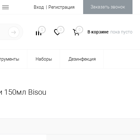
Заказать звонок
Вход
Регистрация
0
0
0
В корзине
пока пусто
трументы
Наборы
Дезинфекция
и 150мл Bisou