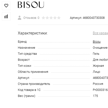
Отзывов: 0
Артикул:
4680043730308
Характеристики:
Все хара
Бренд
Bisou
Назначение
Очищение
Тип средства
Гель
Возраст
Для любог
Тип кожи
Жирная
Область применения
Лицо
Артикул
468004373
Страна производитель
Россия
Код товара в 1С
Pr0000316
Вес (грамм)
175