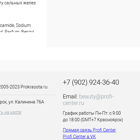
ту сальных желез
lucamide, Sodium
id, Parfum, Benzyl
синтез коллагена,
ости, улучшает
+7 (902) 924-36-40
2005-2023 Prokrasota.ru
Email:
beauty@profi-
ходит для
рск, ул. Калинина 76А
center.ru
ь на карте
График работы Пн-Пт: с 9:00
до 18:00 (GMT+7 Красноярск)
Прямая связь Profi Center
Profi Center в VK