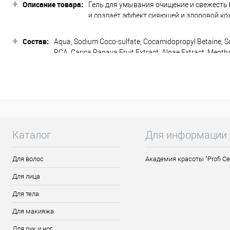
+
Описание товара:
Гель для умывания очищение и свежесть
и создаёт эффект сияющей и здоровой ко
Подходит для комбинированной и жирной
+
Состав:
Aqua, Sodium Coco-sulfate, Cocamidopropyl Betaine, So
PCA, Carica Papaya Fruit Extract, Algae Extract, Mentha 
Активные компоненты:
Alcohol, Sodium Benzoate, Potassium Sorbate, Hydrogen
голубой ретинол
— экстракт сине-з
упругость, сокращение морщин); об
экстракт папайи
нормализует работ
цвет лица, сокращает поры.
Средство представлено в объеме:
Каталог
Для информации
150 мл.
Для волос
Академия красоты "Profi Ce
Способ применения:
Нанесите гель на вл
ежедневного применения.
Для лица
Для тела
Для макияжа
Для рук и ног