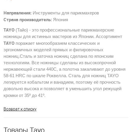
Направления:
Инструменты для парикмахеров
Страна производитель:
Япония
TAYO
(Тайо) - это профессиональные парикмахерские
ножницы для истинных мастеров из Японии. Ассортимент
TAYO
поражает многообразием классических и
эргономичных моделей прямых и филировочных
ножниц.
Сталь и заточка ножниц сделана по японским
технологиям. Все ножницы сделаны из высокопрочной
нержавеющей стали 440С, а полотна закаливают до уровня
58-61 HRC по шкале Роквелла.
Сталь для ножниц
TAYO
легируется кобальтом и ванадием, поэтому её прочность
довольно высока и позволяет в уменьшить угол режущей
кромки от 35º до 41º.
Возврат к списку
Товары Tayo