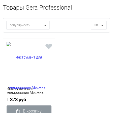
Товары Gera Professional
популярности
30
Инструмент для
мелирования Мэджик
стик, зеленый Gera
1 373 руб.
Professional
В корзину